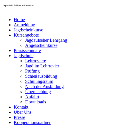
.
Jagdschule Schloss Wiesenthau
Home
Anmeldung
Jagdscheinkurse
Kursangebote
Jagdaufseher Lehrgang
Angelscheinkurse
Praxisseminare
Jagdschule
Lehrreviere
Jagd im Lehrrevier
Prüfung
Schießausbildung
Schulungsraum
Nach der Ausbildung
Übernachtung
Anfahrt
Downloads
Kontakt
Über Uns
Presse
Kooperationspartner